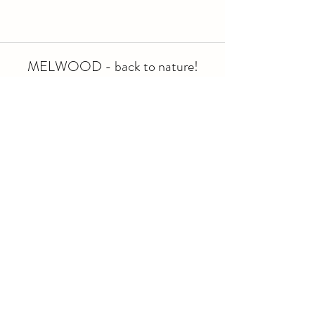
MELWOOD - back to nature!
Bürgenstrasse 6, 6005 Luzern
Öffnungszeiten Shop:
MI - FR: 10:00 - 19:00
SA: 09:00 - 17:00
SO - DI: Geschlossen
Ferien: 03.08. - 16.08.2026
info@melwood.ch
079 894 60 78
Versand und Lieferung
Impressum