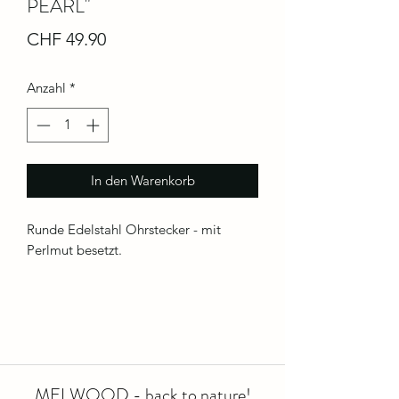
PEARL"
Preis
CHF 49.90
Anzahl
*
In den Warenkorb
Runde Edelstahl Ohrstecker - mit
Perlmut besetzt.
MELWOOD - back to nature!