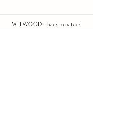
MELWOOD - back to nature!
Bürgenstrasse 6, 6005 Luzern
Öffnungszeiten Shop:
MI - FR: 10:00 - 19:00
SA: 09:00 - 17:00
SO - DI: Geschlossen
Ferien: 03.08. - 16.08.2026
info@melwood.ch
079 894 60 78
Versand und Lieferung
Impressum